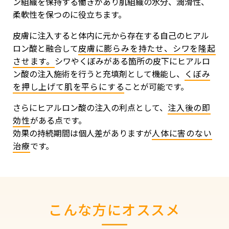
ン組織を保持する働きがあり肌組織の水分、潤滑性、
柔軟性を保つのに役立ちます。
皮膚に注入すると体内に元から存在する自己のヒアル
ロン酸と融合して
皮膚に膨らみを持たせ、シワを隆起
させます。
シワやくぼみがある箇所の皮下にヒアルロ
ン酸の注入施術を行うと充填剤として機能し、
くぼみ
を押し上げて肌を平らにする
ことが可能です。
さらにヒアルロン酸の注入の利点として、
注入後の即
効性
がある点です。
効果の持続期間は個人差がありますが
人体に害のない
治療
です。
こんな方にオススメ