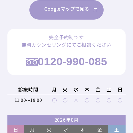
Googleマップで見る
完全予約制です
無料カウンセリングにてご相談ください
0120-990-085
診療時間
月
火
水
木
金
土
日
○
○
×
○
○
○
○
11:00～19:00
2026年8月
日
月
火
水
木
金
土