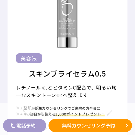
美容液
スキンブライセラム0.5
レチノール
とビタミンC配合で、明るい均
※3
一なスキントーン
へ整えます。
※4
※3 整肌成分
新規カウンセリングでご来院の方全員に
※4 キメのこと
当日から使える
1,000ポイントプレゼント！
電話予約
無料カウンセリング予約
内容量：50ml